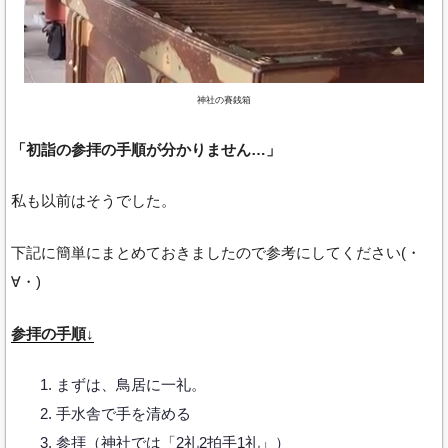
神社の賽銭箱
「初詣の参拝の手順が分かりません…」
私も以前はそうでした。
下記に簡単にまとめておきましたので参考にしてください(・
∀・)
参拝の手順↓
まずは、鳥居に一礼。
手水舎で手を清める
参拝（神社では「2礼2拍手1礼」）