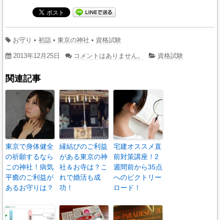
お守り
•
初詣
•
東京の神社
•
資格試験
2013年12月25日
コメントはありません。
資格試験
関連記事
東京で身体健全
縁結びのご利益
宅建オススメ直
の祈願するなら
がある東京の神
前対策講座！2
この神社！病気
社＆お寺は？こ
週間前から35点
平癒のご利益が
れで婚活も成
へのビクトリー
あるお守りは？
功！
ロード！