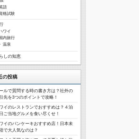
英語
資格試験
行
ハワイ
国内旅行
温泉
らしの知恵
近の投稿
ールで質問する時の書き方は？社外の
引先を3つのポイントで攻略！
ワイのレストランでおすすめは？４泊
日ご当地グルメを食い尽くせ！
ワイのパンケーキおすすめ店！日本未
陸で大人気なのは？