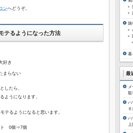
コン
へどうぞ。
旅
しモテるようになった方法
暮
大好き
最
たまらない
メ
としたら、
取
るようになります。
ハ
６
はモテるようになると思います。
ハ
上
ト 0個⇒7個