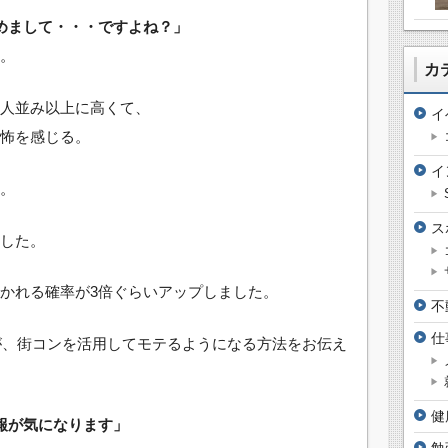
めまして・・・ですよね？」
。
カ
人並み以上に高くて、
イ
怖を感じる。
イ
。
ス
した。
かれる確率が3倍ぐらいアップしました。
不
仕
たが、街コンを活用してモテるようになる方法をお伝え
健
報が気になります」
勉