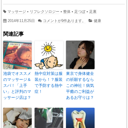
マッサージ
•
リフレクソロジー
•
整体
•
足つぼ
•
足裏
2014年11月25日
コメントが9件あります。
健康
関連記事
池袋でオススメ
熱中症対策は服
東京で身体健全
のマッサージ＆
装から！？服装
の祈願するなら
スパ！「上手
で予防する熱中
この神社！病気
い」と評判のマ
症！
平癒のご利益が
ッサージ店は？
あるお守りは？