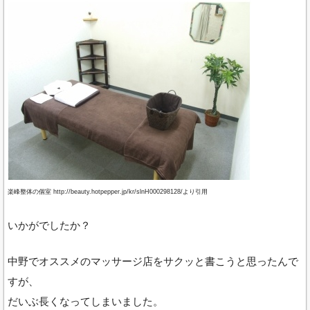
楽峰整体の個室 http://beauty.hotpepper.jp/kr/slnH000298128/より引用
いかがでしたか？
中野でオススメのマッサージ店をサクッと書こうと思ったんで
すが、
だいぶ長くなってしまいました。