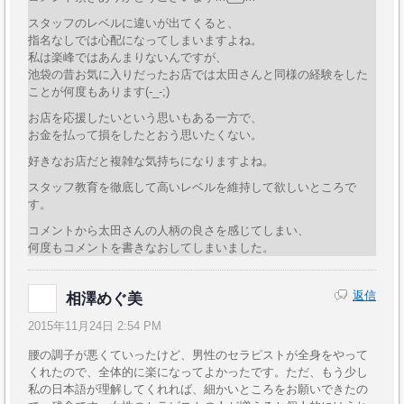
スタッフのレベルに違いが出てくると、
指名なしでは心配になってしまいますよね。
私は楽峰ではあんまりないんですが、
池袋の昔お気に入りだったお店では太田さんと同様の経験をした
ことが何度もあります(-_-;)
お店を応援したいという思いもある一方で、
お金を払って損をしたとおう思いたくない。
好きなお店だと複雑な気持ちになりますよね。
スタッフ教育を徹底して高いレベルを維持して欲しいところで
す。
コメントから太田さんの人柄の良さを感じてしまい、
何度もコメントを書きなおしてしまいました。
返信
相澤めぐ美
2015年11月24日 2:54 PM
腰の調子が悪くていったけど、男性のセラピストが全身をやって
くれたので、全体的に楽になってよかったです。ただ、もう少し
私の日本語が理解してくれれば、細かいところをお願いできたの