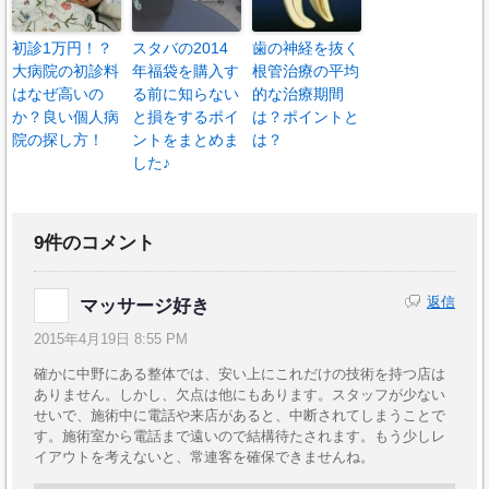
初診1万円！？
スタバの2014
歯の神経を抜く
大病院の初診料
年福袋を購入す
根管治療の平均
はなぜ高いの
る前に知らない
的な治療期間
か？良い個人病
と損をするポイ
は？ポイントと
院の探し方！
ントをまとめま
は？
した♪
9件のコメント
返信
マッサージ好き
2015年4月19日 8:55 PM
確かに中野にある整体では、安い上にこれだけの技術を持つ店は
ありません。しかし、欠点は他にもあります。スタッフが少ない
せいで、施術中に電話や来店があると、中断されてしまうことで
す。施術室から電話まで遠いので結構待たされます。もう少しレ
イアウトを考えないと、常連客を確保できませんね。