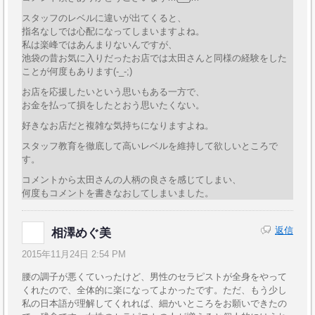
スタッフのレベルに違いが出てくると、
指名なしでは心配になってしまいますよね。
私は楽峰ではあんまりないんですが、
池袋の昔お気に入りだったお店では太田さんと同様の経験をした
ことが何度もあります(-_-;)
お店を応援したいという思いもある一方で、
お金を払って損をしたとおう思いたくない。
好きなお店だと複雑な気持ちになりますよね。
スタッフ教育を徹底して高いレベルを維持して欲しいところで
す。
コメントから太田さんの人柄の良さを感じてしまい、
何度もコメントを書きなおしてしまいました。
返信
相澤めぐ美
2015年11月24日 2:54 PM
腰の調子が悪くていったけど、男性のセラピストが全身をやって
くれたので、全体的に楽になってよかったです。ただ、もう少し
私の日本語が理解してくれれば、細かいところをお願いできたの