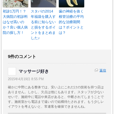
初診1万円！？
スタバの2014
歯の神経を抜く
大病院の初診料
年福袋を購入す
根管治療の平均
はなぜ高いの
る前に知らない
的な治療期間
か？良い個人病
と損をするポイ
は？ポイントと
院の探し方！
ントをまとめま
は？
した♪
9件のコメント
返信
マッサージ好き
2015年4月19日 8:55 PM
確かに中野にある整体では、安い上にこれだけの技術を持つ店は
ありません。しかし、欠点は他にもあります。スタッフが少ない
せいで、施術中に電話や来店があると、中断されてしまうことで
す。施術室から電話まで遠いので結構待たされます。もう少しレ
イアウトを考えないと、常連客を確保できませんね。