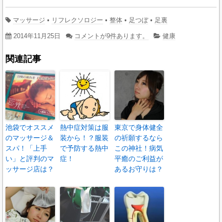
マッサージ
•
リフレクソロジー
•
整体
•
足つぼ
•
足裏
2014年11月25日
コメントが9件あります。
健康
関連記事
池袋でオススメ
熱中症対策は服
東京で身体健全
のマッサージ＆
装から！？服装
の祈願するなら
スパ！「上手
で予防する熱中
この神社！病気
い」と評判のマ
症！
平癒のご利益が
ッサージ店は？
あるお守りは？