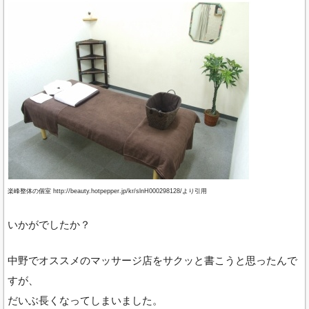
楽峰整体の個室 http://beauty.hotpepper.jp/kr/slnH000298128/より引用
いかがでしたか？
中野でオススメのマッサージ店をサクッと書こうと思ったんで
すが、
だいぶ長くなってしまいました。