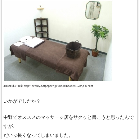
楽峰整体の個室 http://beauty.hotpepper.jp/kr/slnH000298128/より引用
いかがでしたか？
中野でオススメのマッサージ店をサクッと書こうと思ったんで
すが、
だいぶ長くなってしまいました。