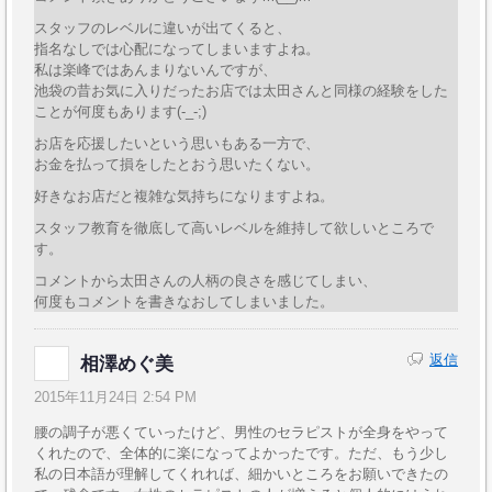
スタッフのレベルに違いが出てくると、
指名なしでは心配になってしまいますよね。
私は楽峰ではあんまりないんですが、
池袋の昔お気に入りだったお店では太田さんと同様の経験をした
ことが何度もあります(-_-;)
お店を応援したいという思いもある一方で、
お金を払って損をしたとおう思いたくない。
好きなお店だと複雑な気持ちになりますよね。
スタッフ教育を徹底して高いレベルを維持して欲しいところで
す。
コメントから太田さんの人柄の良さを感じてしまい、
何度もコメントを書きなおしてしまいました。
返信
相澤めぐ美
2015年11月24日 2:54 PM
腰の調子が悪くていったけど、男性のセラピストが全身をやって
くれたので、全体的に楽になってよかったです。ただ、もう少し
私の日本語が理解してくれれば、細かいところをお願いできたの