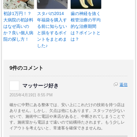
初診1万円！？
スタバの2014
歯の神経を抜く
大病院の初診料
年福袋を購入す
根管治療の平均
はなぜ高いの
る前に知らない
的な治療期間
か？良い個人病
と損をするポイ
は？ポイントと
院の探し方！
ントをまとめま
は？
した♪
9件のコメント
返信
マッサージ好き
2015年4月19日 8:55 PM
確かに中野にある整体では、安い上にこれだけの技術を持つ店は
ありません。しかし、欠点は他にもあります。スタッフが少ない
せいで、施術中に電話や来店があると、中断されてしまうことで
す。施術室から電話まで遠いので結構待たされます。もう少しレ
イアウトを考えないと、常連客を確保できませんね。