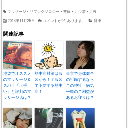
マッサージ
•
リフレクソロジー
•
整体
•
足つぼ
•
足裏
2014年11月25日
コメントが9件あります。
健康
関連記事
池袋でオススメ
熱中症対策は服
東京で身体健全
のマッサージ＆
装から！？服装
の祈願するなら
スパ！「上手
で予防する熱中
この神社！病気
い」と評判のマ
症！
平癒のご利益が
ッサージ店は？
あるお守りは？